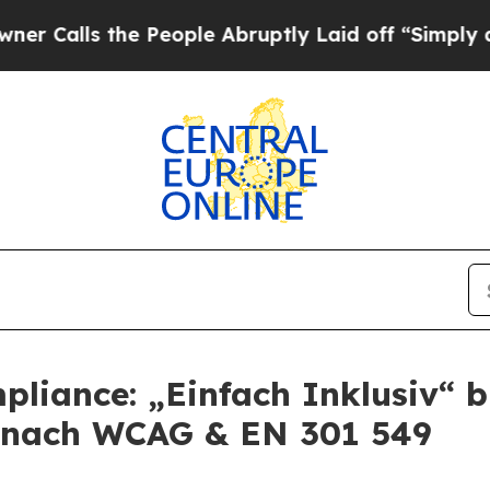
the People Abruptly Laid off “Simply a Math Pr
liance: „Einfach Inklusiv“ 
ts nach WCAG & EN 301 549