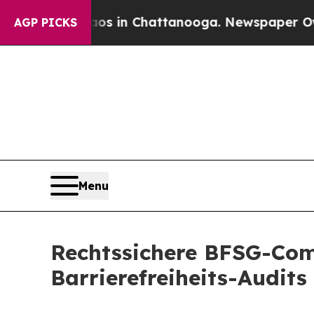
e
Chaos in Chattanooga. Newspaper Owner Calls 
AGP PICKS
Menu
Rechtssichere BFSG-Comp
Barrierefreiheits-Audi