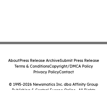
About
Press Release Archive
Submit Press Release
Terms & Conditions
Copyright/DMCA Policy
Privacy Policy
Contact
© 1995-2026 Newsmatics Inc. dba Affinity Group
Publishing & Central Europe Online . All Rights
Reserved.
Cookie Settings / Your Privacy Choices