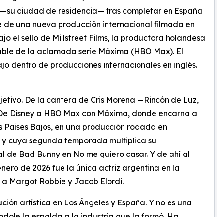
 —su ciudad de residencia— tras completar en España
e de una nueva producción internacional filmada en
bajo el sello de Millstreet Films, la productora holandesa
able de la aclamada serie Máxima (HBO Max). El
bajo dentro de producciones internacionales en inglés.
djetivo. De la cantera de Cris Morena —Rincón de Luz,
. De Disney a HBO Max con Máxima, donde encarna a
os Países Bajos, en una producción rodada en
s y cuya segunda temporada multiplica su
al de Bad Bunny en No me quiero casar. Y de ahí al
ero de 2026 fue la única actriz argentina en la
 a Margot Robbie y Jacob Elordi.
ación artística en Los Ángeles y España. Y no es una
ndole la espalda a la industria que la formó. Ha