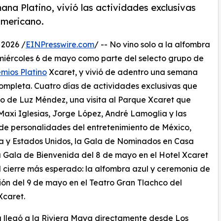
mana Platino, vivió las actividades exclusivas
americano.
2026 /
EINPresswire.com
/ -- No vino solo a la alfombra
 miércoles 6 de mayo como parte del selecto grupo de
mios Platino
Xcaret, y vivió de adentro una semana
completa. Cuatro días de actividades exclusivas que
go de Luz Méndez, una visita al Parque Xcaret que
Maxi Iglesias, Jorge López, André Lamoglia y las
de personalidades del entretenimiento de México,
a y Estados Unidos, la Gala de Nominados en Casa
a Gala de Bienvenida del 8 de mayo en el Hotel Xcaret
el cierre más esperado: la alfombra azul y ceremonia de
ón del 9 de mayo en el Teatro Gran Tlachco del
Xcaret.
 llegó a la Riviera Maya directamente desde Los