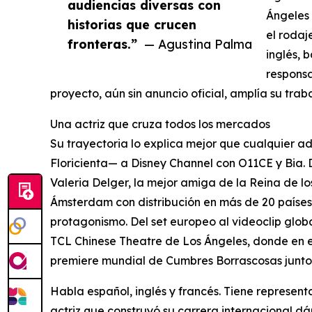
audiencias diversas con
Ángeles
historias que crucen
el rodaj
fronteras.”
— Agustina Palma
inglés, 
respons
proyecto, aún sin anuncio oficial, amplía su tra
Una actriz que cruza todos los mercados
Su trayectoria lo explica mejor que cualquier a
Floricienta— a Disney Channel con O11CE y Bia
Valeria Delger, la mejor amiga de la Reina de l
Ámsterdam con distribución en más de 20 paíse
protagonismo. Del set europeo al videoclip glob
TCL Chinese Theatre de Los Ángeles, donde en en
premiere mundial de Cumbres Borrascosas junto
Habla español, inglés y francés. Tiene represent
actriz que construyó su carrera internacional dá